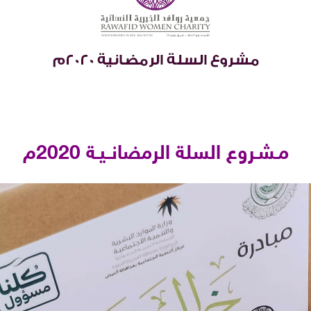
مـشـروع السلة الرمضانــيـة 2020م