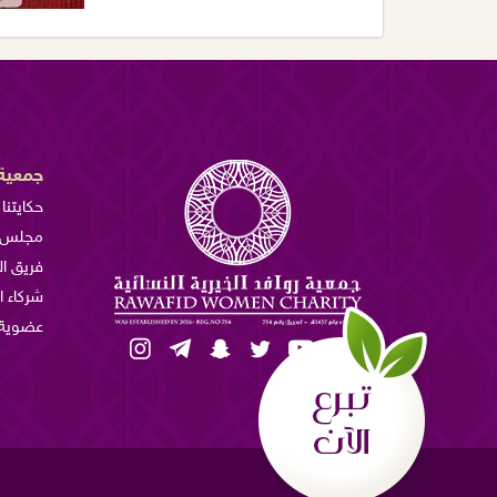
جمعية 
حكايتنا
مجلس ا
فريق ا
شركاء ا
عضوية 