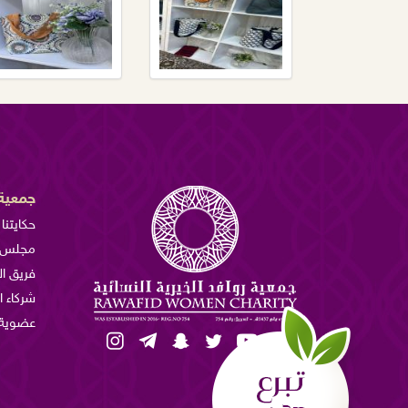
جمعية 
حكايتنا
مجلس ا
فريق ا
شركاء ا
عضوية 