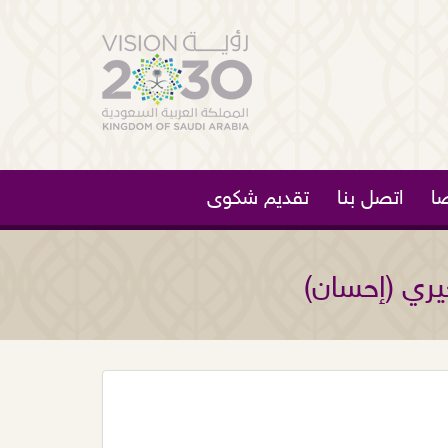
ا
اتصل بنا
تقديم شكوى
يري (إحسان)