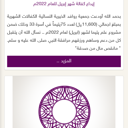
إيداع كفالة شهر إبريل للعام 2022م
بحمد الله أودعت جمعية روافد الخيرية النسائية الكفالات الشهرية
بمبلغ اجمالي (11,600﷼) لعدد 75يتيماً في أسرة 33 وذلك ضمن
مشروع علم يتيما لشهر (ابريل) لعام 2022م .. نسأل الله أن يتقبل
كل من دعم وساهم ورزقهم مرافقة النبي صلى الله عليه و سلم.
" مانقص مال من صدقة"
المزيد ..