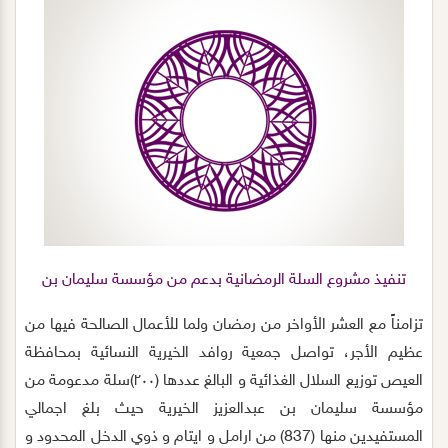
خلالها نسعى إلى تحقيق أهداف ورسالة الجمعية الاجتماعية
والصحية والتعليمية والتنموية والثقافية، بعدها تم استعراض
جدول الأعمال الخاص بالجمعية العموية العادية الذي اشتمل على
المحاور التالية :، مناقشة تقرير الاداء السنوي للجمعية لعام ٢٠٢١ م
، ومناقشة التقرير المالي لعام ٢٠٢١م، والخطة التشغيلية لعام
٢٠٢٢م إضافة إلى الموازنة التقديرية للعام الحالي ٢٠٢٢م. بعدها
بساعة تم استعراض جدول الأعمال الخاص بالجمعية العموية غير
العادية الذي اشتمل على اعتماد اللائحة الأساسية للجمعية بالنظام
الجديد وفي الختام قدم رئيس مجلس الإدارة شكره وتقديره
لأعضاء مجلس الإدارة على جهودهم الحثيثة ، مؤكدًا بأن الجمعية
تنفيذ مشروع السلة الرمضانية بدعم من مؤسسة سليمان بن
تسعى إلى تحقيق رؤيتها ورسالتها من خلال تقديم المبادرات
عبدالعزيز الراجحي الخيرية
النوعية المتجددة وتنفيذها في بناء الفرد والأسرة . سائلين المولى
تزامناً مع العشر الأواخر من رمضان ولما للأعمال الصالحة فيها من
جل وعلا أن يكتب الاجر والمثوبة للجميع.
عظيم الأجر، تواصل جمعية روافد الخيرية النسائية بمحافظة
العيص توزيع السلال الغذائية و البالغ عددها (٢٠٠)سلة مدعومة من
‫مؤسسة سليمان بن عبدالعزيز الخيرية‬ حيث بلغ اجمالي
المستفيدين منها (837) من ارامل و ايتام و ذوي الدخل المحدود و