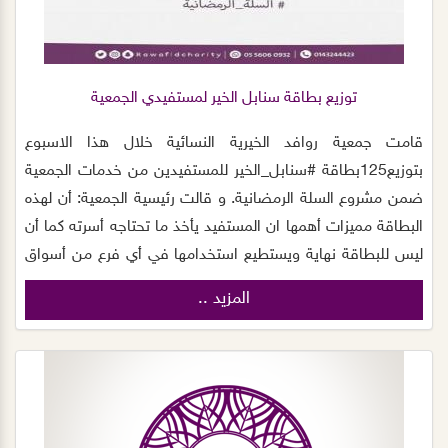
لمليون متطوع و نشارك مع المتطوعين لدينا بتحقيق هذا الهدف
بإذن الله.
توزيع بطاقة سنابل الخير لمستفيدي الجمعية
قامت⁧‫ جمعية روافد الخيرية النسائية‬⁩ خلال هذا الاسبوع
بتوزيع125بطاقة ⁧‫#سنابل_الخير‬ للمستفيدين من خدمات الجمعية
ضمن مشروع السلة الرمضانية. و قالت رئيسية الجمعية: أن لهذه
البطاقة مميزات أهمها ان المستفيد يأخذ ما تحتاجه أسرته كما أن
ليس للبطاقة نهاية ويستطيع استخدامها في أي فرع من أسواق
العثيم بالمملكة. و تتقدم رئيسة مجلس الجمعية د.نسيم
المزيد ..
الصريصري و اعضاء المجلس بخالص الشكر ⁧‫لمؤسسة عبدالله
العثيم وأولاده الخيرية‬⁩‬⁩ ‏والشكر موصول لمجلس الجمعيات بمنطقة
المدينة⁦‪‬⁩ المنورة ‏ ولـ أ/عبد العزيز العثيم‬⁩ على الأهتمام والمتابعة و
بينت المديرة التنفيذية أ/ ابتسام الجهني الدور البارز للمتطوعين في
الجمعية و قالت أجزل الله العطاء للمتطوعين المبادرين مع الجمعية