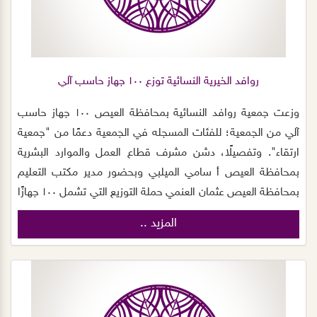
روافد الخيرية النسائية توزع ١٠٠ جهاز حاسب آلي
وزعت جمعية روافد النسائية بمحافظة العيص ١٠٠ جهاز حاسب
آلي من الجمعية؛ للفئات المسجله في الجمعية دعمًا من "جمعية
ارتقاء". وتفصيلًا، دشن مشرف قطاع العمل والموارد البشرية
بمحافظة العيص أ سامي الميلبي وبحضور مدير مكتب التعليم
بمحافظة العيص عثمان العنمي حملة التوزيع التي تشمل ١٠٠ جهازًا
من أجهزة الحاسب الآلي، و ١٠٠ طاولة و ١٠٠ كرسي وأكدت
المزيد ..
مديرةالجمعية أ. ابتسام الجهني أن الجمعية تسعى جاهدة لتوفير
احتياجات المستفيدين من خدماتها وقدمت " شكرها وتقديرها
لجمعية ارتقاء على دعمهم للجمعية؛ مؤكده استمرار التعاون مع
"ارتقاء" وغيرها من الجهات الأخرى بما يخدم المستفيدين وأشادت
في دور متطوعي جمعية روافد النسائية البارز وتعاونهم الدائم مع