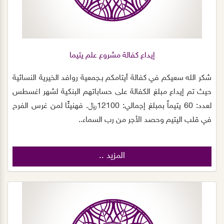
إيداع كفالة مشروع علم يتيماً
شكر الله سعيكم في كفالة أيتامكم بـجمعية روافد الخيرية النسائية
حيث تم إيداع مبلغ الكفالة على حساباتهم البنكية لشهر اغسطس
لعدد: 60 يتيماً بمبلغ إجمالي: 12100﷼. فهنيئًا لمن غرس الفرح
في قلب اليتيم وحصد الأجر من رب السماء..
المزيد ..