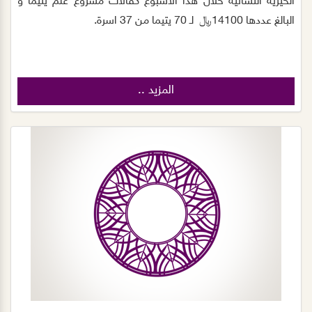
الخيرية النسائية خلال هذا الأسبوع كفالات مشروع علم يتيماً و
البالغ عددها 14100﷼ لـ 70 يتيما من 37 اسرة.
المزيد ..