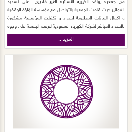
من جمعية روافد الخيرية النسائية الغير قادرين على تسديد
الفواتير حيث قامت الجمعية بالتواصل مع مؤسسة الؤلؤة الوقفية
و اكمال البيانات المطلوبة لسداد و تكفلت المؤسسة مشكورة
بالسداد المباشر لشركة الكهرباء السعودية لترسم البسمة على وجوه
الأسر ولتحقيق الهدف المنشود بتخفيف العبء المالي عنهم . وقد
المزيد ..
عبرة مديرة الجمعية أ/ ابتسام الجهني شكره لمؤسسة اللؤلؤة
الوقفية لتكفلهم بسداد الفواتير كتب الله اجرهم و جزاهم خيراً.