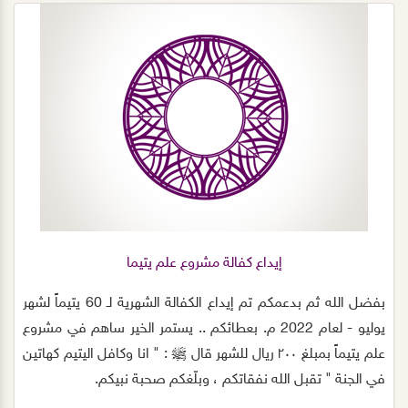
إيداع كفالة مشروع علم يتيماً
بفضل الله ثم بدعمكم تم إيداع الكفالة الشهرية لـ 60 يتيماً لشهر
يوليو - لعام 2022 م. بعطائكم .. يستمر الخير ساهم في مشروع
علم يتيماً بمبلغ ٢٠٠ ريال للشهر قال ﷺ : " انا وكافل اليتيم كهاتين
في الجنة " تقبل الله نفقاتكم ، وبلّغكم صحبة نبيكم.