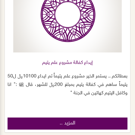
إيداع كفالة مشروع علم يتيم
بعطائكم .. يستمر الخير مشروع ⁧‫علم يتيماً تم ايداع 10100﷼ ل50
يتيماً ‏ساهم في كفالة يتيم بمبلغ 200﷼ للشهر، ‏قال ﷺ :‏" انا
وكافل اليتيم كهاتين في الجنة "
المزيد ..