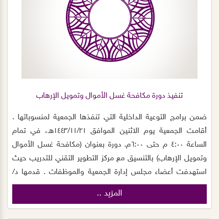
بالمنطقة من جهود و دعم للجمعية تساهم في أداء رسالتها وخدمة
المستفيدين . ختاماً كتب الله اجر المحسنين
تنفيذ دورة مكافحة غسل الأموال وتمويل الإرهاب
ضمن برامج التوعية الداخلية التي تنفذها الجمعية لمنسوباتها .
أقامت الجمعية يوم الاثنين الموافق ١٤٤٣/١١/٢١هـ، في تمام
الساعة ٤:٠٠ م حتى ٦:٠٠م. دورة بعنوان (مكافحة غسل الأموال
وتمويل الإرهاب) بالتنسيق مع مركز التطوير التقني للتدريب حيث
استهدفت أعضاء مجلس إدارة الجمعية والموظفات . قدمها د/
صالح الغامدي . وتم استعراض المحاور التالية : ١- أساليب غسل
المزيد ..
الاموال و الطرق المستخدمة. ٢- الجرائم المتعلقة بجريمة غسل
الاموال . ٣- المؤشرات الدالة على غسل الاموال و تمويل الارهاب