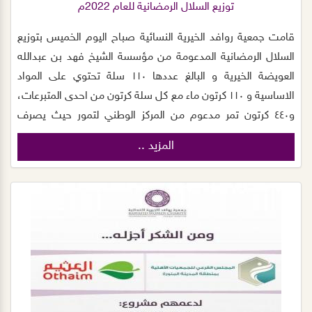
توزيع السلال الرمضانية للعام 2022م
قامت جمعية روافد الخيرية النسائية‬⁩ صباح اليوم الخميس بتوزيع
السلال الرمضانية ‬⁩المدعومة من مؤسسة الشيخ فهد بن عبدالله
العويضة الخيرية و البالغ عددها ١١٠ سلة تحتوي على المواد
الاساسية و ١١٠ كرتون ماء مع كل سلة كرتون من احدى المتبرعات،
و٤٤٠ كرتون تمر مدعوم من المركز الوطني لتمور حيث يصرف
للمستفيدين من خدمات الجمعية ضمن مشروع السلة الرمضانية.
المزيد ..
و تتقدم رئيسة مجلس الجمعية د.نسيم الصريصري و اعضاء
المجلس بخالص الشكر لمؤسسة الشيخ فهد بن عبدالله العويضة
الخيرية‬⁩‬⁩ والمتبرعين وبينت أن هذا الدعم ليس بمستغرب من
المؤسسة و نسأل الله يبارك لهم ويكتب أجرهم . كما صرحت
المديرة التنفيذية أ/ ابتسام الجهني أن الجمعية و لله الحمد تشهد
هذي الايام المبارك استقبال عدد كبير من التبرعات العينية و
النقدية و نقوم بتوزيعها بالتعاون مع المتطوعين لإيصالها الى
الارامل و الايتام و ذوي الاعاقة و الاسر ذات الدخل المحدود. ونحن
بالجمعية نسعى لتحقيق اهداف رؤية ٢٠٣٠م المملكة بالوصول