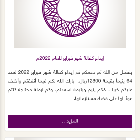
لإيصال بطاقات الأرامل و الأيتام و عدد من الأسر ذات الدخل
المحدود، و نتمنى استمرارهم لتحقيق أهداف الجمعية و رؤية
٢٠٣٠م بالوصول لمليون متطوع.
إيداع كفالة شهر فبراير للعام 2022م
‏بفضل من الله ثم دعمكم تم إيداع‬⁩ ⁦‪كفالة‬⁩ شهر فبراير 2022 لعدد
64 يتيماً بقيمة 12800ريال. ‏بارك الله لكم فيما أنفقتم وأخلف
عليكم خيرا .. فكم يتيم ويتيمة اسعدتم، وكم ارملة محتاجة كنتم
عونًا لها على قضاء مستلزماتها.
المزيد ..