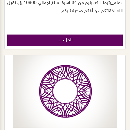
#علم_يتيما لـ54 يتيم من 34 اسرة بمبلغ اجمالي 10900﷼. ‏تقبل
الله نفقاتكم ، وبلّغكم صحبة نبيكم.
المزيد ..