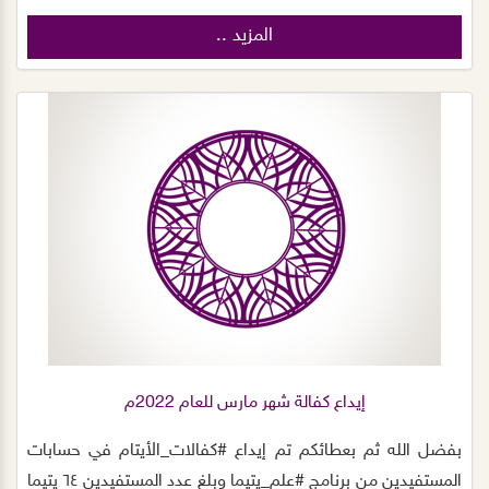
ذوي الاعاقة و تتقدم رئيسة مجلس الجمعية د.نسيم الصريصري و
المزيد ..
اعضاء المجلس بخالص الشكر لمؤسسة سليمان بن عبدالعزيز
الراجحي الخيرية‬⁩‬⁩ وبينت أن المؤسسة لها دور بارز و فعال في
دعمهم السخي و المستمر للجمعية و نسأل الله يبارك لهم ويكتب
أجرهم . كما صرحت المديرة التنفيذية أ/ ابتسام الجهني أن الجمعية
و لله الحمد استقبلت الاسبوع المنصرم ٢٣٨ كرتون تمر من اوقاف
صالح الراجحي و عدد ١١٢ كرتون ماء من احد المتبرعين و سيتم بإذن
الله ايصالها لمستحقيها مع السلال الغذائية بالتعاون مع المتطوعين
لإيصالها الى الارامل و الايتام و ذوي الاعاقة و الاسر ذات الدخل
المحدود. عبر متطوعين الجمعية الذين يبادرون كعادتهم لايصال
السلال و توثيق المشروع عبر وسائل التواصل ليس لهم هدف الا
الأجر والثواب ونشر ثقافة العمل التطوعي والبذل والعطاء ختاماً
نسأل المولى جل وعلا أن يكتب الاجر والمثوبة للجميع
إيداع كفالة شهر مارس للعام 2022م
بفضل الله ثم بعطائكم ‏تم إيداع ⁧‫#كفالات_الأيتام‬⁩ في حسابات
المستفيدين من برنامج ⁧‫#علم_يتيما وبلغ عدد المستفيدين ٦٤ يتيما