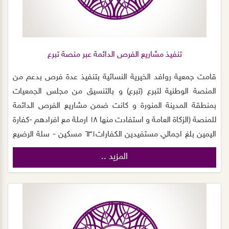
تنفيذ مشاريع الفرص الدائمة عبر منصة تبرع
قامت جمعية روافد الخيرية النسائية بتنفيذ عدة فرص بدعم من
المنصة الوطنية لتبرع (تبرع) و بالتنسيق من مجلس الجمعيات
بمنطقة المدينة المنورة و كانت ضمن مشاريع الفرص الدائمة
للمنصة (الزكاة العامة و استفادت منها ١٨ ارملة مع افرادهم -كفارة
اليمين بلغ اجمالي مستفيدين الكفارات٦٣١ مسكين - سلة الرضيع
بكامل مستلزماتهم الاساسية من حليب و حفائظ و شامبو و
المزيد ..
رضاعة بودرة و مناديل مبلله - المياه الباردة و استفاد منها طلاب
المدارس و الكادر التعليمي و مراجعي المراكز الصحية والأسر
المسجلين بالجمعية ) و بلغ اجمالي المستفيدين اكثر من ١١٦٤٤ فرد.
من هذا المنطلق صرحت رئيس مجلس الجمعية د.نسيم
الصريصري شكرها و تقديرها لما يقوم به مجلس الجمعيات