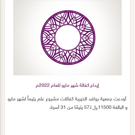
٤- آلية ودور الرقابة و الالتزام و التدقيق و المراجعة الداخلية. كما
صرح رئيس مجلس الادارة د.نسيم الصريصري بأن هذه الدورة
إحدى الدورات التدريبية المتخصصة لتعزيز مستوى و كفاءة ومعرفة
منسوبي هذه الجمعية حول مكافحة غسل الأموال وتمويل
الإرهاب والتي كانت ولا زالت المملكة العربية السعودية في
مقدمة الدول المشاركة بفاعلية في محاربة عمليات غسل الأموال
والأنشطة المتعلقة بها". ختاماً حصل جميع الحضور على حقيبة
تدريبية و شهادات معتمدة من المعهد المهني و التقني لتدريب .
إيداع كفالة شهر مايو للعام 2022م
أودعت جمعية روافد الخيرية كفالات مشروع علم يتيماً لشهر مايو
و البالغة 11500﷼ لـ57 يتيمًا من 31 أسرة.