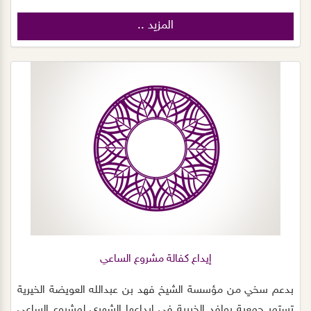
المزيد ..
إيداع كفالة مشروع الساعي
بدعم سخي من مؤسسة الشيخ فهد بن عبدالله العويضة الخيرية
تستمر جمعية روافد الخيرية في ايداعها الشهري لمشروع الساعي