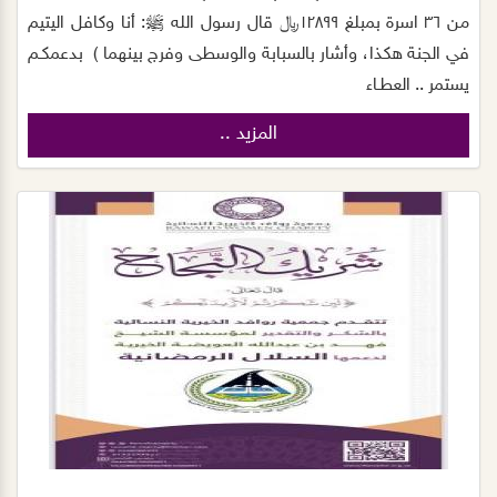
من ٣٦ اسرة بمبلغ ١٢٨٩٩﷼ ‏قال رسول الله ﷺ: أنا وكافل اليتيم
في الجنة هكذا، وأشار بالسبابة والوسطى وفرج بينهما ) ‏ بدعمكـم
يستمر .. العطـاء
المزيد ..